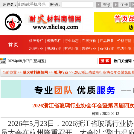
用户名：
密 码：
供应专栏
|
求购专栏
|
行业动态
|
在线报价
|
产品设备
|
价格行情
首 页
水泥行业
|
玻璃行业
|
有色行业
|
陶瓷行业
|
石化行业
|
电力行业
2026年08月07日[星期五]
热门关键词
当前位置 >>
耐火材料商情网
>>
玻璃行业
>> 2026浙江省玻璃行业协会年会暨第
2026浙江省玻璃行业协会年会暨第四届四
日期：2026-06-12
2026年5月23日，2026浙江省玻璃行
员大会在杭州隆重召开。大会以 “聚力提质